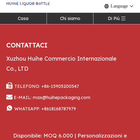
Language
Casa
Chi siamo
Di Più
CONTATTACI
Xuzhou Huihe Commercio Internazionale
Co., LTD

TELEFONO: +86-15905200547

E-MAIL:
max@huihepackaging.com

WHATSAPP:
+8618168787979
Disponibile: MOQ 6.000 | Personalizzazioni e