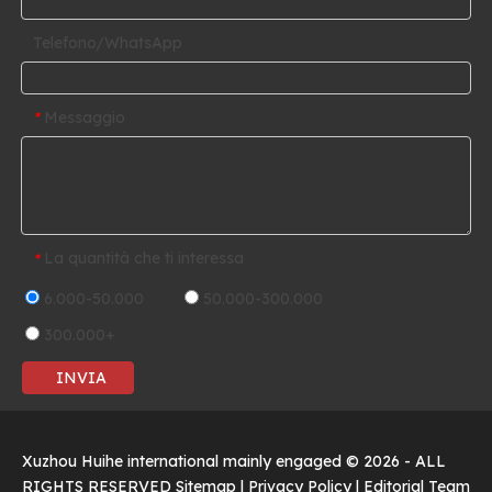
Telefono/WhatsApp
Messaggio
*
La quantità che ti interessa
*
6.000-50.000
50.000-300.000
300.000+
INVIA
Xuzhou Huihe international mainly engaged ©
2026
- ALL
RIGHTS RESERVED
Sitemap
|
Privacy Policy
|
Editorial Team